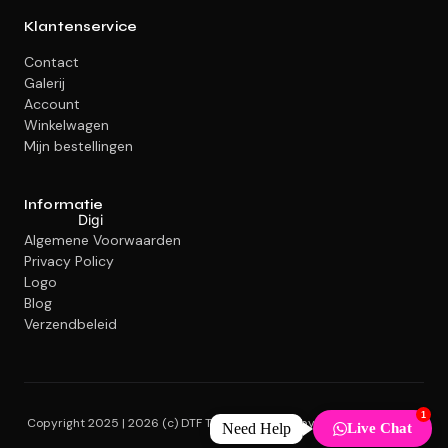
Klantenservice
Contact
Galerij
Account
Winkelwagen
Mijn bestellingen
Informatie
Digi
Algemene Voorwaarden
Privacy Policy
Logo
Blog
Verzendbeleid
1
Copyright 2025 | 2026 (c) DTF Transfers Kopen by The Office Partner
Need Help
Live Chat